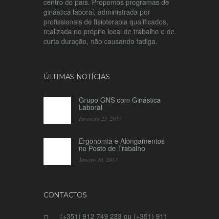
centro do país. Propomos programas de
ginástica laboral, administrada por
profissionais de fisioterapia qualificados,
realizada no próprio local de trabalho e de
curta duração, não causando fadiga.
ÚLTIMAS NOTÍCIAS
Grupo GNS com Ginástica
Laboral
Fevereiro 23, 2017
Ergonomia e Alongamentos
no Posto de Trabalho
Janeiro 30, 2017
CONTACTOS
(+351) 912 749 233 ou (+351) 911