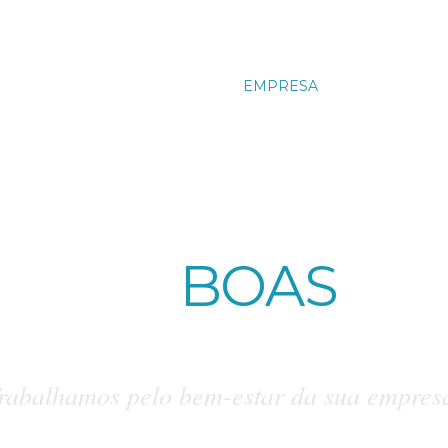
@fitcare.pt
INÍCIO
EMPRESA
SERVIÇOS
TÁ EM
BOAS
MÃ
rabalhamos pelo bem-estar da sua empres