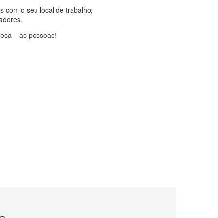
s com o seu local de trabalho;
radores.
esa – as pessoas!
 as Lesões Músculo – Esqueléticas Relacionadas com