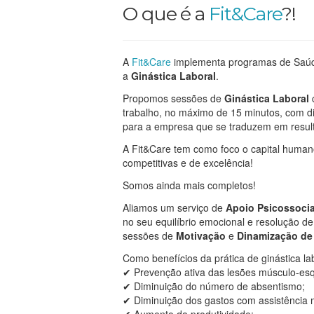
O que é a
Fit&Care
?!
A
Fit&Care
implementa programas de Saú
a
Ginástica Laboral
.
Propomos sessões de
Ginástica Laboral
c
trabalho, no máximo de 15 minutos, com 
para a empresa que se traduzem em result
A Fit&Care tem como foco o capital huma
competitivas e de excelência!
Somos ainda mais completos!
Aliamos um serviço de
Apoio Psicossocia
no seu equilíbrio emocional e resolução d
sessões de
Motivação
e
Dinamização de
Como benefícios da prática de ginástica la
✔ Prevenção ativa das lesões músculo-esq
✔ Diminuição do número de absentismo;
✔ Diminuição dos gastos com assistência m