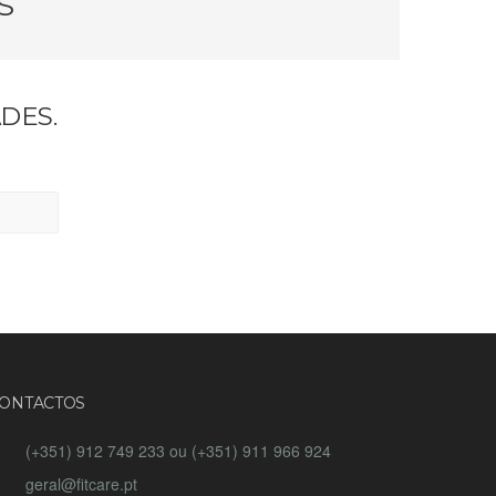
S
DES.
ONTACTOS
(+351) 912 749 233 ou (+351) 911 966 924
geral@fitcare.pt