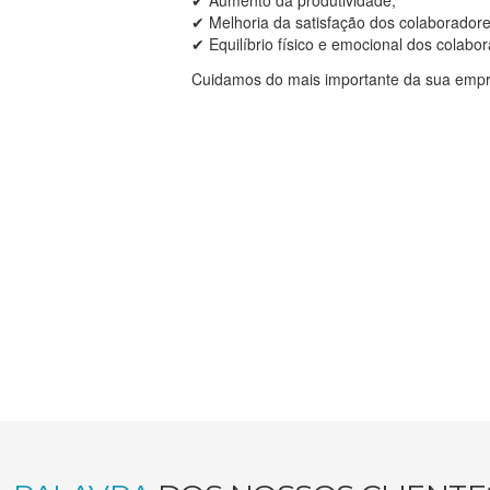
✔ Aumento da produtividade;
✔ Melhoria da satisfação dos colaboradore
✔ Equilíbrio físico e emocional dos colabo
Cuidamos do mais importante da sua empr
s na coluna? Tais problemas estão particularmente relacionados com