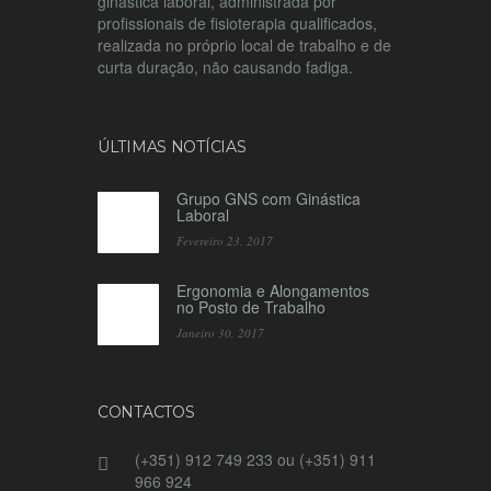
ginástica laboral, administrada por
profissionais de fisioterapia qualificados,
realizada no próprio local de trabalho e de
curta duração, não causando fadiga.
ÚLTIMAS NOTÍCIAS
Grupo GNS com Ginástica
Laboral
Fevereiro 23, 2017
Ergonomia e Alongamentos
no Posto de Trabalho
Janeiro 30, 2017
CONTACTOS
(+351) 912 749 233 ou (+351) 911
966 924