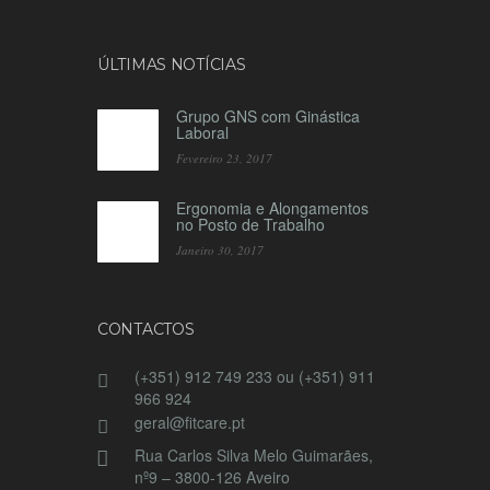
ÚLTIMAS NOTÍCIAS
Grupo GNS com Ginástica
Laboral
Fevereiro 23, 2017
Ergonomia e Alongamentos
no Posto de Trabalho
Janeiro 30, 2017
CONTACTOS
(+351) 912 749 233 ou (+351) 911
966 924
geral@fitcare.pt
Rua Carlos Silva Melo Guimarães,
nº9 – 3800-126 Aveiro