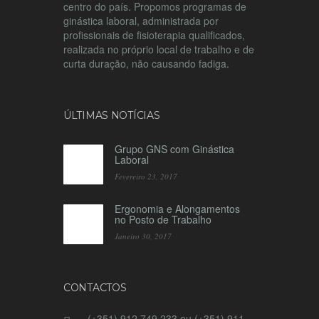
centro do país. Propomos programas de
ginástica laboral, administrada por
profissionais de fisioterapia qualificados,
realizada no próprio local de trabalho e de
curta duração, não causando fadiga.
ÚLTIMAS NOTÍCIAS
Grupo GNS com Ginástica
Laboral
Fevereiro 23, 2017
Ergonomia e Alongamentos
no Posto de Trabalho
Janeiro 30, 2017
CONTACTOS
(+351) 912 749 233 ou (+351) 911